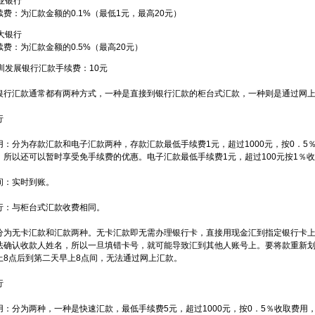
业银行
费：为汇款金额的0.1%（最低1元，最高20元）
大银行
费：为汇款金额的0.5%（最高20元）
深圳发展银行汇款手续费：10元
银行汇款通常都有两种方式，一种是直接到银行汇款的柜台式汇款，一种则是通过网
行
用：分为存款汇款和电子汇款两种，存款汇款最低手续费1元，超过1000元，按0．
，所以还可以暂时享受免手续费的优惠。电子汇款最低手续费1元，超过100元按1％
间：实时到账。
行：与柜台式汇款收费相同。
分为无卡汇款和汇款两种。无卡汇款即无需办理银行卡，直接用现金汇到指定银行卡
法确认收款人姓名，所以一旦填错卡号，就可能导致汇到其他人账号上。要将款重新
上8点后到第二天早上8点间，无法通过网上汇款。
行
用：分为两种，一种是快速汇款，最低手续费5元，超过1000元，按0．5％收取费用