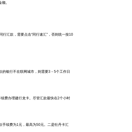
金额。
行汇款，需要点击“同行速汇”，否则统一按10
款的银行不在联网城市，则需要3－5个工作日
手续费办理建行龙卡。尽管汇款最快在2个小时
手续费为1元，最高为50元。二是牡丹卡汇