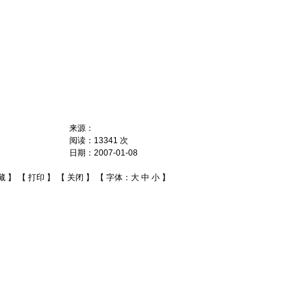
来源：
阅读：
13341
次
日期：
2007-01-08
藏
】 【
打印
】 【
关闭
】 【 字体：
大
中
小
】