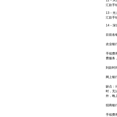
12－兴
汇款手续
13－光
汇款手续
14－
目前各
农业银
手续费
费服务
到款时
网上银
缺点：
时，无
外，晚
招商银
手续费