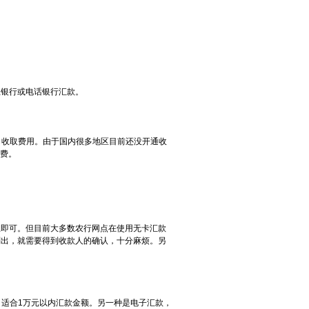
上银行或电话银行汇款。
5％收取费用。由于国内很多地区目前还没开通收
收费。
上即可。但目前大多数农行网点在使用无卡汇款
划出，就需要得到收款人的确认，十分麻烦。另
，适合1万元以内汇款金额。另一种是电子汇款，