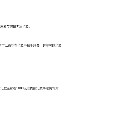
周末和节假日无法汇款。
点是可以自动在汇款中扣手续费，甚至可以汇款
汇款金额在5000元以内的汇款手续费均为5