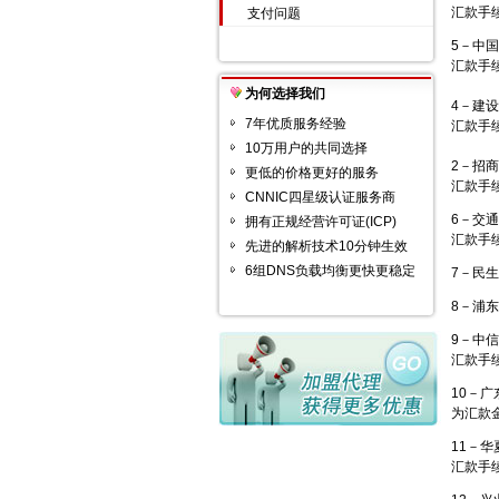
汇款手
支付问题
5－中
汇款手
为何选择我们
4－建
7年优质服务经验
汇款手
10万用户的共同选择
2－招
更低的价格更好的服务
汇款手
CNNIC四星级认证服务商
6－交
拥有正规经营许可证(ICP)
汇款手续
先进的解析技术10分钟生效
6组DNS负载均衡更快更稳定
7－民
8－浦
9－中
汇款手续
10－
为汇款金
11－华
汇款手