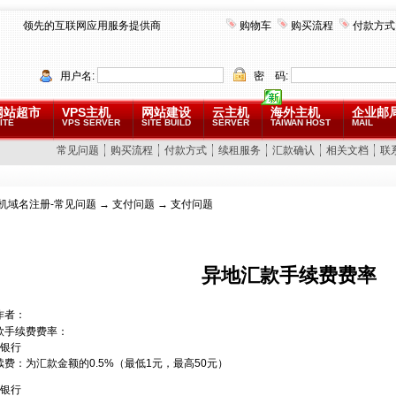
领先的互联网应用服务提供商
购物车
购买流程
付款方式
用户名:
密 码:
网站超市
VPS主机
网站建设
云主机
海外主机
企业邮
ITE
VPS SERVER
SITE BUILD
SERVER
TAIWAN HOST
MAIL
常见问题
购买流程
付款方式
续租服务
汇款确认
相关文档
联
机域名注册-常见问题
→
支付问题
→ 支付问题
异地汇款手续费费率
作者：
款手续费费率：
业银行
费：为汇款金额的0.5%（最低1元，最高50元）
商银行