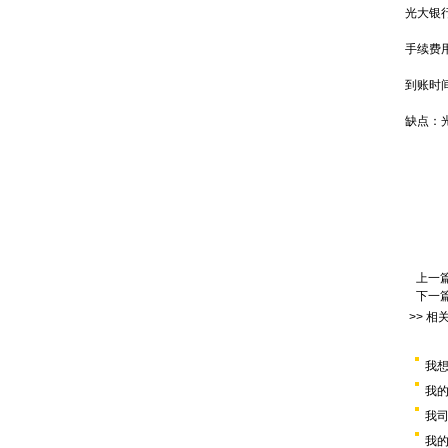
光大银
手续费
到账时
缺点：
上一
下一
>> 相
我想
我的
我司
我