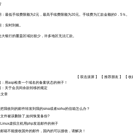
行
用：最低手续费限额为2元，最高手续费限额为20元。手续费为汇款金额的0．5％。
间：实时到账。
光大银行的覆盖区域比较少，许多地区无法汇款。
【 双击滚屏 】 【
推荐朋友
】 【
收
篇：
用asp检查一个域名的备案状态的例子！
篇：
关于会员间余款转移的规定
关文章
把我收到的邮件转发到我的sina或者sohu的信箱怎么办？
文件被误删除了,如何恢复备份?
Linux虚拟主机用php发送邮件的例子
的邮箱不能接收国外的邮件，国内的可以接收，请解决！