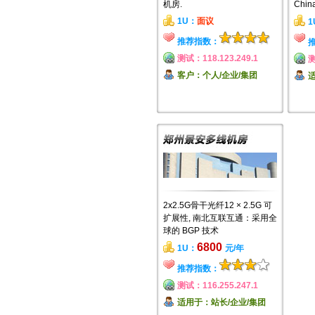
机房.
Chi
1U：
面议
1
推荐指数：
测试：118.123.249.1
测
客户：个人/企业/集团
2x2.5G骨干光纤12 × 2.5G 可
扩展性, 南北互联互通：采用全
球的 BGP 技术
6800
1U：
元/年
推荐指数：
测试：116.255.247.1
适用于：站长/企业/集团