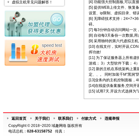
[4] 功能强大控制面板,可以直
虚拟主机常见问题解答！
[5] 提供WEB上传文件、恢
设置、ip限制、虚拟目录、错
[6] 无障碍技术支持：24×
碍。
[7] 每3分钟自动访问网站一次
[8] 自动每3天备份一次数据
[9] 采用独特的第六代虚拟主
[10] 在线支付，实时开设
挥功效!
[11] 为了保证服务器上所
游戏； 3）大型软件下载； 
[12] 新的主机在系统架构
定、、。 同时加装千M"黑洞"
[13]业务内的主机控制面板
[14]在线提供备案服务,空间
[15] 试用7天.开设方式选择为
返回首页
关于我们
联系我们
付款方式
违规举报
CopyRight © 2018~2020 域趣网络 版权所有
电话总机：
028-63158752
传真：