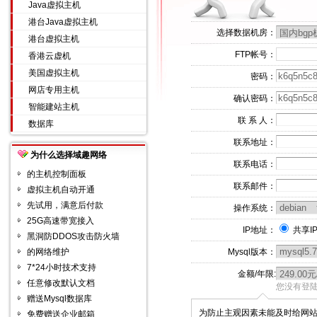
Java虚拟主机
港台Java虚拟主机
选择数据机房：
港台虚拟主机
FTP帐号：
香港云虚机
美国虚拟主机
密码：
网店专用主机
确认密码：
智能建站主机
联 系 人：
数据库
联系地址：
为什么选择域趣网络
联系电话：
的主机控制面板
联系邮件：
虚拟主机自动开通
先试用，满意后付款
操作系统：
25G高速带宽接入
IP地址：
共享I
黑洞防DDOS攻击防火墙
的网络维护
Mysql版本：
7*24小时技术支持
金额/年限:
任意修改默认文档
您没有登陆
赠送Mysql数据库
为防止主观因素未能及时给网
免费赠送企业邮箱