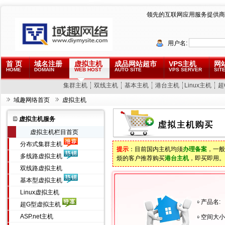
领先的互联网应用服务提供商
用户名:
首 页
域名注册
虚拟主机
成品网站超市
VPS主机
网
HOME
DOMAIN
WEB HOST
AUTO SITE
VPS SERVER
SITE
集群主机
双线主机
基本主机
港台主机
Linux主机
超
域趣网络首页
虚拟主机
虚拟主机服务
虚拟主机栏目首页
分布式集群主机
提示
：目前国内主机均须
办理备案
，一般
多线路虚拟主机
烦的客户推荐购买
港台主机
，即买即用。
双线路虚拟主机
基本型虚拟主机
Linux虚拟主机
产品名:
超G型虚拟主机
ASP.net主机
空间大小