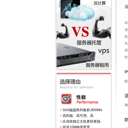
域
I
道
机
共
容
性
I
默
网
SAS磁盘阵列集群,800M/s
高性能、高可用、高
比传统独立主机更快更稳
提供10M独享带宽