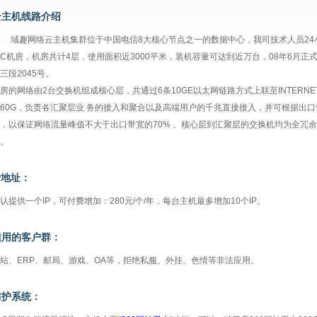
云主机线路介绍
趣网络云主机集群位于中国电信8大核心节点之一的数据中心，我司技术人员24小
DC机房，机房共计4层，使用面积近3000平米，装机容量可达到近万台，08年6月
三段2045号。
房的网络由2台交换机组成核心层，共通过6条10GE以太网链路方式上联至INTERN
60G，负责各汇聚层业 务的接入和聚合以及高端用户的千兆直接接入，并可根据出
，以保证网络流量峰值不大于出口带宽的70% 。核心层到汇聚层的交换机均为全冗
。
P地址：
认提供一个IP，可付费增加：280元/个/年，每台主机最多增加10个IP。
适用的客户群：
站、ERP、邮局、游戏、OA等，拒绝私服、外挂、色情等非法应用。
防护系统：