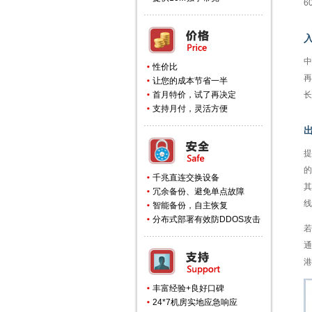
6
中
性价比
再
让您的成本节省一半
首月特价，试了再决定
长
支持月付，灵活方便
提
的
千兆直连交换设备
其
冗余备份、避免单点故障
线
智能备份，自主恢复
分布式部署有效防DDOS攻击
若
通
港
丰富经验+良好口碑
24*7机房实地应急响应