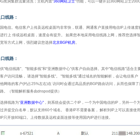
0G黑洞集群流量清洗；主机内置"
360网站卫士
"功能，可以一键开启360网站卫士20
入口线路：
国电信。电信客户上传及远程桌面均非常快，联通、网通客户直接用电信IP上传速度
进行上 传或远程桌面，速度会有提升。 如果您本地采用电信线路上网，推荐您选择
宽等方式上网，强烈建议您选择
北京BGP机房
。
出口线路：
供"电信线路"、"智能多线"和“亚洲数据中心”供客户自由选择。其中"电信线路"适
客户访问流畅， 请选择"智能多线"。 "智能多线"通过域名的智能解析，会让电信客户
他网络的客户(约占25%左右)在 访问时会通过高品质的BGP路由访问，从而也保
路。（智能解析服务由dnspod提供）
选择线路为“
亚洲数据中心"
，则系统会提供二个IP，一个为中国电信的IP，另外一个为
过并提交白名单，默认支持60个域名。 香港IP不需要备案， 解析到IP上可以直接
IP只开放80端口。上传数据及远程桌面连接等使用国内IP进行连接。